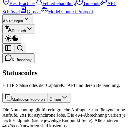
Best Practices
Fehlerbehandlung
Timeouts
API-
Schlüssel
Glossar
Model Context Protocol
Anleitungen
Deutsch
KI fragen
⌘/
Statuscodes
HTTP-Statuscodes der CaptureKit API und deren Behandlung.
Markdown kopieren
Öffnen
Die Abrechnung gilt für erfolgreiche Anfragen:
für synchrone
200
Aufrufe,
für asynchrone Jobs. Die
-Abrechnung variiert je
201
404
nach Endpunkt (siehe jeweilige Endpunkt-Seite). Alle anderen
4xx/5xx-Antworten sind kostenlos.