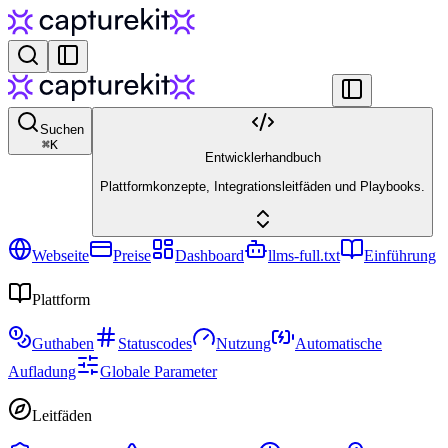
Suchen
⌘
K
Entwicklerhandbuch
Plattformkonzepte, Integrationsleitfäden und Playbooks.
Webseite
Preise
Dashboard
llms-full.txt
Einführung
Plattform
Guthaben
Statuscodes
Nutzung
Automatische
Aufladung
Globale Parameter
Leitfäden