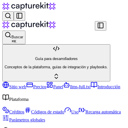
Buscar
⌘
K
Guía para desarrolladores
Conceptos de la plataforma, guías de integración y playbooks.
Sitio web
Precios
Panel
llms-full.txt
Introducción
Plataforma
Créditos
Códigos de estado
Uso
Recarga automática
Parámetros globales