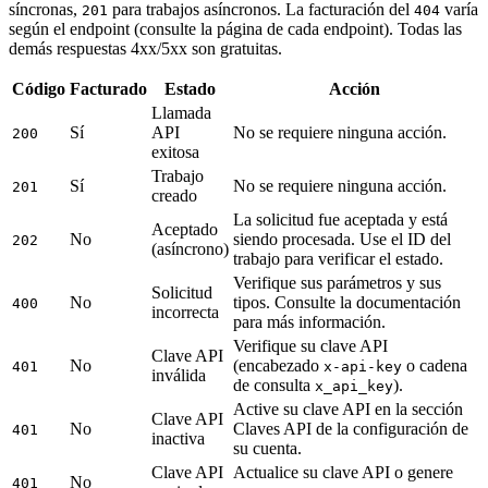
síncronas,
para trabajos asíncronos. La facturación del
varía
201
404
según el endpoint (consulte la página de cada endpoint). Todas las
demás respuestas 4xx/5xx son gratuitas.
Código
Facturado
Estado
Acción
Llamada
Sí
API
No se requiere ninguna acción.
200
exitosa
Trabajo
Sí
No se requiere ninguna acción.
201
creado
La solicitud fue aceptada y está
Aceptado
No
siendo procesada. Use el ID del
202
(asíncrono)
trabajo para verificar el estado.
Verifique sus parámetros y sus
Solicitud
No
tipos. Consulte la documentación
400
incorrecta
para más información.
Verifique su clave API
Clave API
No
(encabezado
o cadena
401
x-api-key
inválida
de consulta
).
x_api_key
Active su clave API en la sección
Clave API
No
Claves API de la configuración de
401
inactiva
su cuenta.
Clave API
Actualice su clave API o genere
No
401