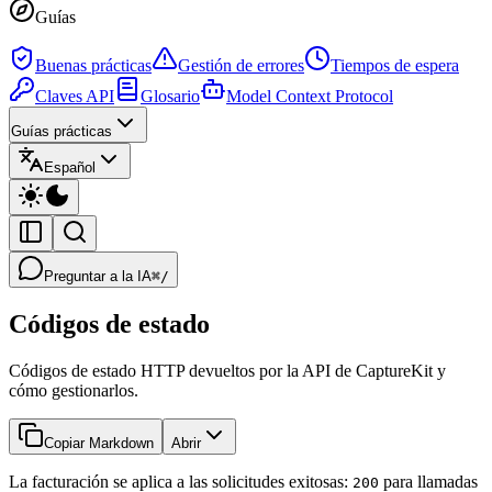
Guías
Buenas prácticas
Gestión de errores
Tiempos de espera
Claves API
Glosario
Model Context Protocol
Guías prácticas
Español
Preguntar a la IA
⌘/
Códigos de estado
Códigos de estado HTTP devueltos por la API de CaptureKit y
cómo gestionarlos.
Copiar Markdown
Abrir
La facturación se aplica a las solicitudes exitosas:
para llamadas
200