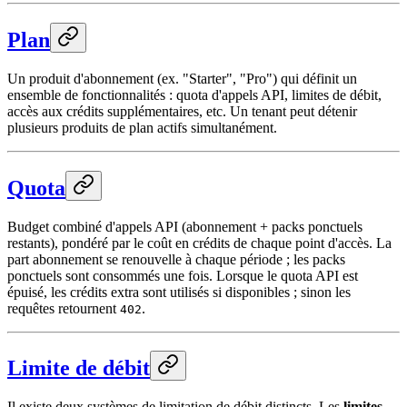
Plan
Un produit d'abonnement (ex. "Starter", "Pro") qui définit un
ensemble de fonctionnalités : quota d'appels API, limites de débit,
accès aux crédits supplémentaires, etc. Un tenant peut détenir
plusieurs produits de plan actifs simultanément.
Quota
Budget combiné d'appels API (abonnement + packs ponctuels
restants), pondéré par le coût en crédits de chaque point d'accès. La
part abonnement se renouvelle à chaque période ; les packs
ponctuels sont consommés une fois. Lorsque le quota API est
épuisé, les crédits extra sont utilisés si disponibles ; sinon les
requêtes retournent
.
402
Limite de débit
Il existe deux systèmes de limitation de débit distincts. Les
limites