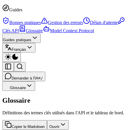
Guides
Bonnes pratiques
Gestion des erreurs
Délais d'attente
Clés API
Glossaire
Model Context Protocol
Guides pratiques
Français
Demander à l'IA
⌘/
Glossaire
Glossaire
Définitions des termes clés utilisés dans l'API et le tableau de bord.
Copier le Markdown
Ouvrir