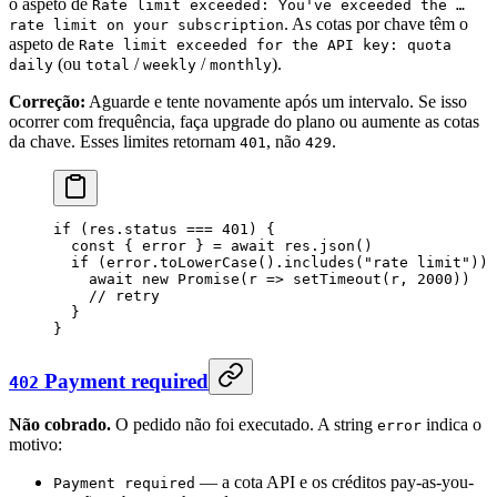
o aspeto de
Rate limit exceeded: You've exceeded the …
. As cotas por chave têm o
rate limit on your subscription
aspeto de
Rate limit exceeded for the API key: quota
(ou
/
/
).
daily
total
weekly
monthly
Correção:
Aguarde e tente novamente após um intervalo. Se isso
ocorrer com frequência, faça upgrade do plano ou aumente as cotas
da chave. Esses limites retornam
, não
.
401
429
if
 (res.status 
===
 401
) {
  const
 { 
error
 } 
=
 await
 res.
json
()
  if
 (error.
toLowerCase
().
includes
(
"rate limit"
)) 
    await
 new
 Promise
(
r
 =>
 setTimeout
(r, 
2000
))
    // retry
  }
}
Payment required
402
Não cobrado.
O pedido não foi executado. A string
indica o
error
motivo:
— a cota API e os créditos pay-as-you-
Payment required