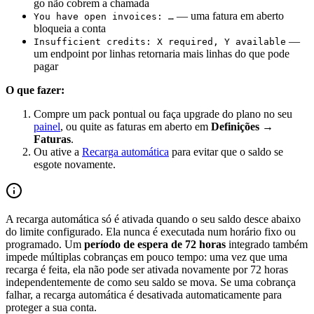
go não cobrem a chamada
— uma fatura em aberto
You have open invoices: …
bloqueia a conta
—
Insufficient credits: X required, Y available
um endpoint por linhas retornaria mais linhas do que pode
pagar
O que fazer:
Compre um pack pontual ou faça upgrade do plano no seu
painel
, ou quite as faturas em aberto em
Definições →
Faturas
.
Ou ative a
Recarga automática
para evitar que o saldo se
esgote novamente.
A recarga automática só é ativada quando o seu saldo desce abaixo
do limite configurado. Ela nunca é executada num horário fixo ou
programado. Um
período de espera de 72 horas
integrado também
impede múltiplas cobranças em pouco tempo: uma vez que uma
recarga é feita, ela não pode ser ativada novamente por 72 horas
independentemente de como seu saldo se mova. Se uma cobrança
falhar, a recarga automática é desativada automaticamente para
proteger a sua conta.