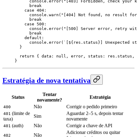
      console.
error
(
"[403] Forbidden, check your k
      break
    case
 404
:
      console.
warn
(
"[404] Not found, no result for
      break
    case
 500
:
      console.
error
(
"[500] Server error, retry wit
      break
    default
:
      console.
error
(
`[${
res
.
status
}] Unexpected st
  }
  return
 { data: 
null
, error, status: res.status, 
}
Estratégia de nova tentativa
Tentar
Status
Estratégia
novamente?
Não
Corrigir o pedido primeiro
400
(limite de
Aguardar 2–5 s, depois tentar
401
Sim
taxa)
novamente
(auth)
Não
Corrigir a chave de API
401
Adicionar créditos ou quitar
Não
402