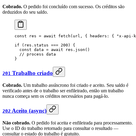
Cobrado.
O pedido foi concluído com sucesso. Os créditos são
deduzidos do seu saldo.
const
 res
 =
 await
 fetch
(url, { headers: { 
"x-api-k
if
 (res.status 
===
 200
) {
  const
 data
 =
 await
 res.
json
()
  // process data
}
Trabalho criado
201
Cobrado.
Um trabalho assíncrono foi criado e aceito. Seu saldo é
verificado antes de o trabalho ser enfileirado, então um trabalho
nunca começa sem os créditos necessários para pagá-lo.
Aceito (async)
202
Não cobrado.
O pedido foi aceita e enfileirada para processamento.
Use o ID do trabalho retornado para consultar o resultado —
consultar o estado do trabalho é gratuito.