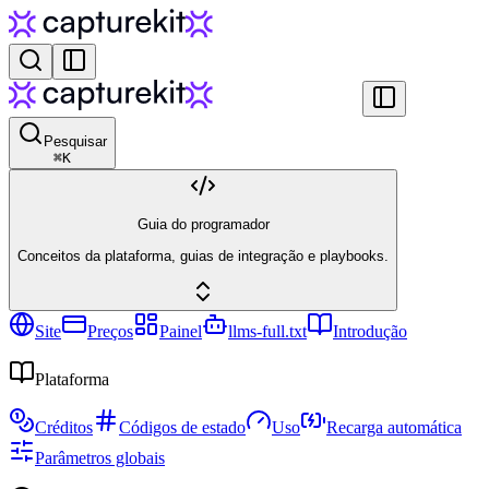
Pesquisar
⌘
K
Guia do programador
Conceitos da plataforma, guias de integração e playbooks.
Site
Preços
Painel
llms-full.txt
Introdução
Plataforma
Créditos
Códigos de estado
Uso
Recarga automática
Parâmetros globais